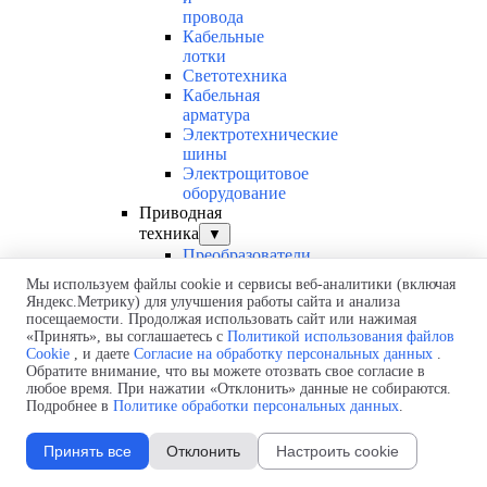
провода
Кабельные
лотки
Светотехника
Кабельная
арматура
Электротехнические
шины
Электрощитовое
оборудование
Приводная
техника
▼
Преобразователи
частоты
Мы используем файлы cookie и сервисы веб-аналитики (включая
Редукторы
Яндекс.Метрику) для улучшения работы сайта и анализа
и
посещаемости. Продолжая использовать сайт или нажимая
мотор-
«Принять», вы соглашаетесь с
Политикой использования файлов
редукторы
Cookie
, и даете
Согласие на обработку персональных данных
.
Обратите внимание, что вы можете отозвать свое согласие в
Линейные
любое время. При нажатии «Отклонить» данные не собираются.
системы
Подробнее в
Политике обработки персональных данных
.
Компоненты
автоматизации
Электродвигатели
Принять все
Отклонить
Настроить cookie
Втулки