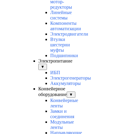
мотор-
редукторы
Линейные
системы
Компоненты
автоматизации
Электродвигатели
Втулки
шестерни
муфты
Подшипники
Электропитание
▼
ИБП
Электрогенераторы
Аккумуляторы
Конвейерное
оборудование
▼
Конвейерные
ленты
Замки и
соединения
Модульные
ленты
Направляющие