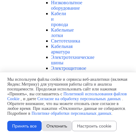
Низковольтное
оборудование
Кабели
и
провода
Кабельные
лотки
Светотехника
Кабельная
арматура
Электротехнические
шины
Электрощитовое
оборудование
Приводная
Мы используем файлы cookie и сервисы веб-аналитики (включая
Яндекс.Метрику) для улучшения работы сайта и анализа
техника
▼
посещаемости. Продолжая использовать сайт или нажимая
Преобразователи
«Принять», вы соглашаетесь с
Политикой использования файлов
частоты
Cookie
, и даете
Согласие на обработку персональных данных
.
Редукторы
Обратите внимание, что вы можете отозвать свое согласие в
и
любое время. При нажатии «Отклонить» данные не собираются.
мотор-
Подробнее в
Политике обработки персональных данных
.
редукторы
Линейные
Принять все
Отклонить
Настроить cookie
системы
Компоненты