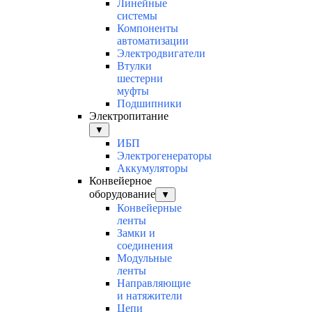
Линейные
системы
Компоненты
автоматизации
Электродвигатели
Втулки
шестерни
муфты
Подшипники
Электропитание
▼
ИБП
Электрогенераторы
Аккумуляторы
Конвейерное
оборудование
▼
Конвейерные
ленты
Замки и
соединения
Модульные
ленты
Направляющие
и натяжители
Цепи