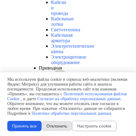
Кабели
и
провода
Кабельные
лотки
Светотехника
Кабельная
арматура
Электротехнические
шины
Электрощитовое
оборудование
Приводная
техника
▼
Мы используем файлы cookie и сервисы веб-аналитики (включая
Преобразователи
Яндекс.Метрику) для улучшения работы сайта и анализа
частоты
посещаемости. Продолжая использовать сайт или нажимая
Редукторы
«Принять», вы соглашаетесь с
Политикой использования файлов
и
Cookie
, и даете
Согласие на обработку персональных данных
.
мотор-
Обратите внимание, что вы можете отозвать свое согласие в
редукторы
любое время. При нажатии «Отклонить» данные не собираются.
Линейные
Подробнее в
Политике обработки персональных данных
.
системы
Компоненты
Принять все
Отклонить
Настроить cookie
автоматизации
Электродвигатели