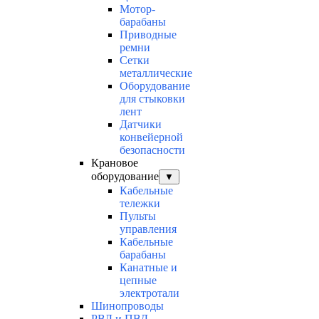
Мотор-
барабаны
Приводные
ремни
Сетки
металлические
Оборудование
для стыковки
лент
Датчики
конвейерной
безопасности
Крановое
оборудование
▼
Кабельные
тележки
Пульты
управления
Кабельные
барабаны
Канатные и
цепные
электротали
Шинопроводы
РВД и ПВД