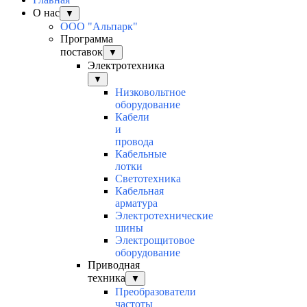
О нас
▼
ООО "Альпарк"
Программа
поставок
▼
Электротехника
▼
Низковольтное
оборудование
Кабели
и
провода
Кабельные
лотки
Светотехника
Кабельная
арматура
Электротехнические
шины
Электрощитовое
оборудование
Приводная
техника
▼
Преобразователи
частоты